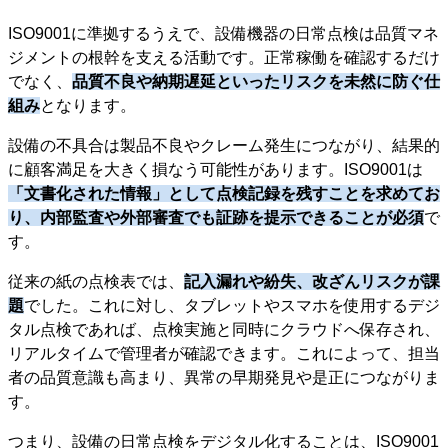
ISO9001に準拠するうえで、設備機器の日常点検は品質マネ
ジメントの根幹を支える活動です。正常稼働を確認するだけ
でなく、
品質不良や納期遅延といったリスクを未然に防ぐ仕
組み
となります。
設備の不具合は製品不良やクレーム発生につながり、結果的
に顧客満足を大きく損なう可能性があります。ISO9001は
「文書化された情報」として点検記録を残すことを求めてお
り、内部監査や外部審査でも証跡を提示できることが必須
で
す。
従来の紙の点検表では、
記入漏れや紛失、改ざんリスクが課
題
でした。これに対し、タブレットやスマホを使用するデジ
タル点検であれば、点検実施と同時にクラウドへ保存され、
リアルタイムで管理者が確認できます。これによって、担当
者の品質意識も高まり、異常の早期発見や是正につながりま
す。
つまり、設備の日常点検をデジタル化することは、ISO9001