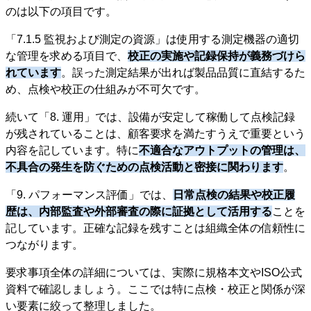
のは以下の項目です。
「7.1.5 監視および測定の資源」は使用する測定機器の適切
な管理を求める項目で、
校正の実施や記録保持が義務づけら
れています
。誤った測定結果が出れば製品品質に直結するた
め、点検や校正の仕組みが不可欠です。
続いて「8. 運用」では、設備が安定して稼働して点検記録
が残されていることは、顧客要求を満たすうえで重要という
内容を記しています。特に
不適合なアウトプットの管理は、
不具合の発生を防ぐための点検活動と密接に関わります
。
「9. パフォーマンス評価」では、
日常点検の結果や校正履
歴は、内部監査や外部審査の際に証拠として活用する
ことを
記しています。正確な記録を残すことは組織全体の信頼性に
つながります。
要求事項全体の詳細については、実際に規格本文やISO公式
資料で確認しましょう。ここでは特に点検・校正と関係が深
い要素に絞って整理しました。