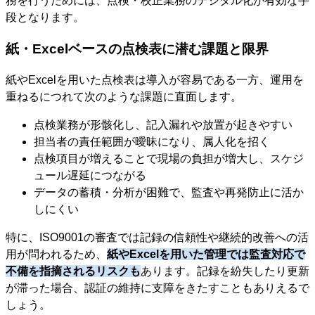
務を行うためには、点検・校正業務のデジタル化が有効な手
段となります。
紙・Excelベースの点検表に潜む課題と限界
紙やExcelを用いた点検表は導入が容易である一方、運用を
重ねるにつれて次のような課題に直面します。
点検業務が形骸化し、記入漏れや放置が起きやすい
担当者の責任範囲が曖昧になり、属人化を招く
点検項目が増えることで現場の負担が増大し、スケジ
ュール遅延につながる
データの蓄積・分析が困難で、監査や再発防止に活か
しにくい
特に、ISO9001の審査では記録の信頼性や継続的改善への活
用が問われるため、
紙やExcelを用いた管理では監査対応で
不備を指摘されるリスクも
あります。記録を紛失したり更新
が滞った場合、認証の維持に支障をきたすこともありえるで
しょう。