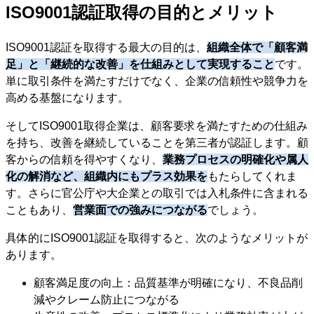
ISO9001認証取得の目的とメリット
ISO9001認証を取得する最大の目的は、
組織全体で「顧客満
足」と「継続的な改善」を仕組みとして実現すること
です。
単に取引条件を満たすだけでなく、企業の信頼性や競争力を
高める基盤になります。
そしてISO9001取得企業は、顧客要求を満たすための仕組み
を持ち、改善を継続していることを第三者が認証します。顧
客からの信頼を得やすくなり、
業務プロセスの明確化や属人
化の解消など、組織内にもプラス効果を
もたらしてくれま
す。さらに官公庁や大企業との取引では入札条件に含まれる
こともあり、
営業面での強みにつながる
でしょう。
具体的にISO9001認証を取得すると、次のようなメリットが
あります。
顧客満足度の向上：品質基準が明確になり、不良品削
減やクレーム防止につながる