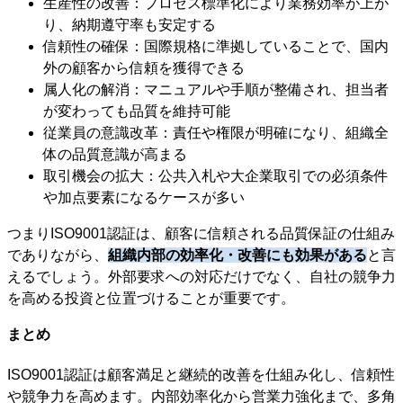
生産性の改善：プロセス標準化により業務効率が上が
り、納期遵守率も安定する
信頼性の確保：国際規格に準拠していることで、国内
外の顧客から信頼を獲得できる
属人化の解消：マニュアルや手順が整備され、担当者
が変わっても品質を維持可能
従業員の意識改革：責任や権限が明確になり、組織全
体の品質意識が高まる
取引機会の拡大：公共入札や大企業取引での必須条件
や加点要素になるケースが多い
つまりISO9001認証は、顧客に信頼される品質保証の仕組み
でありながら、
組織内部の効率化・改善にも効果がある
と言
えるでしょう。外部要求への対応だけでなく、自社の競争力
を高める投資と位置づけることが重要です。
まとめ
ISO9001認証は顧客満足と継続的改善を仕組み化し、信頼性
や競争力を高めます。内部効率化から営業力強化まで、多角