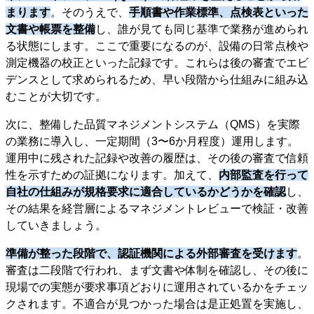
まります
。そのうえで、
手順書や作業標準、点検表といった
文書や帳票を整備
し、誰が見ても同じ基準で業務が進められ
る状態にします。ここで重要になるのが、設備の日常点検や
測定機器の校正といった記録です。これらは後の審査でエビ
デンスとして求められるため、早い段階から仕組みに組み込
むことが大切です。
次に、整備した品質マネジメントシステム（QMS）を実際
の業務に導入し、一定期間（3〜6か月程度）運用します。
運用中に残された記録や改善の履歴は、その後の審査で信頼
性を示すための証拠になります。加えて、
内部監査を行って
自社の仕組みが規格要求に適合しているかどうかを確認
し、
その結果を経営層によるマネジメントレビューで検証・改善
していきましょう。
準備が整った段階で、認証機関による外部審査を受けます
。
審査は二段階で行われ、まず文書や体制を確認し、その後に
現場での実態が要求事項どおりに運用されているかをチェッ
クされます。不適合が見つかった場合は是正処置を実施し、