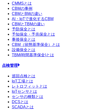
CMMSとは
CBMの事例
CBMとBMの違い
AI・IoTで進化するCBM
CBMとTBMの違い
予防保全とは
予知保全・予兆保全とは
事後保全とは
CBM（状態基準保全）とは
設備保全とは
TBM(時間基準保全)とは
点検管理
巡回点検とは
IoT工場とは
レトロフィットとは
IoTセンサとは
センサの種類とは
DCSとは
SCADAとは