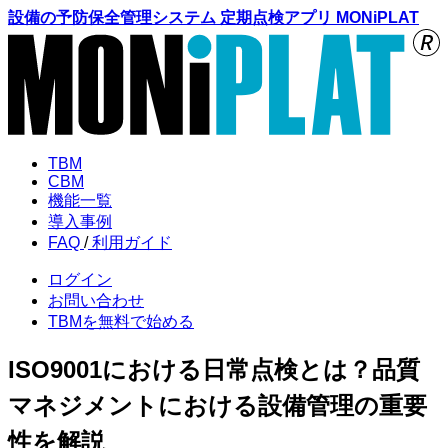
設備の予防保全管理システム 定期点検アプリ MONiPLAT
TBM
CBM
機能
一覧
導入
事例
FAQ
/
利用
ガイド
ログイン
お問い合わせ
TBMを
無料で始める
ISO9001における日常点検とは？品質
マネジメントにおける設備管理の重要
性を解説