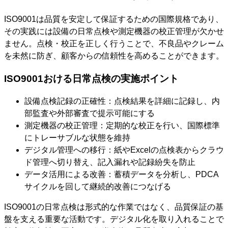
ISO9001は品質を安定して保証するための国際規格であり、
その実践には設備の日常点検や測定機器の校正管理が欠かせ
ません。点検・校正を正しく行うことで、不良品やクレーム
を未然に防ぎ、顧客からの信頼性を高めることができます。
ISO9001おける日常点検の実施ポイント
設備点検記録の正確性：点検結果を詳細に記録し、内
部監査や外部審査で提示可能にする
測定機器の校正管理：定期的な校正を行い、国際標準
にトレーサブルな状態を維持
デジタル管理への移行：紙やExcelの点検表からクラウ
ド管理へ切り替え、記入漏れや記録紛失を防止
データ活用による改善：蓄積データを分析し、PDCA
サイクルを回して継続的改善につなげる
ISO9001の日常点検は形式的な作業ではなく、品質保証の基
盤を支える重要な活動です。デジタル化を取り入れることで