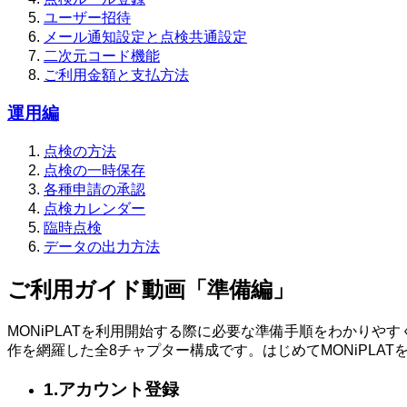
ユーザー招待
メール通知設定と点検共通設定
二次元コード機能
ご利用金額と支払方法
運用編
点検の方法
点検の一時保存
各種申請の承認
点検カレンダー
臨時点検
データの出力方法
ご利用ガイド動画
「準備編」
MONiPLATを利用開始する際に必要な準備手順をわかり
作を網羅した全8チャプター構成です。はじめてMONiPLA
1.アカウント登録