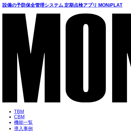
設備の予防保全管理システム 定期点検アプリ MONiPLAT
TBM
CBM
機能
一覧
導入
事例