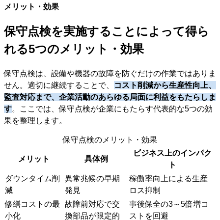
メリット・効果
保守点検を実施することによって得ら
れる5つのメリット・効果
保守点検は、設備や機器の故障を防ぐだけの作業ではありま
せん。適切に継続することで、
コスト削減から生産性向上、
監査対応まで、企業活動のあらゆる局面に利益をもたらしま
す
。ここでは、保守点検が企業にもたらす代表的な5つの効
果を整理します。
保守点検のメリット・効果
ビジネス上のインパク
メリット
具体例
ト
ダウンタイム削
異常兆候の早期
稼働率向上による生産
減
発見
ロス抑制
修繕コストの最
故障前対応で交
事後保全の3～5倍増コ
小化
換部品が限定的
ストを回避