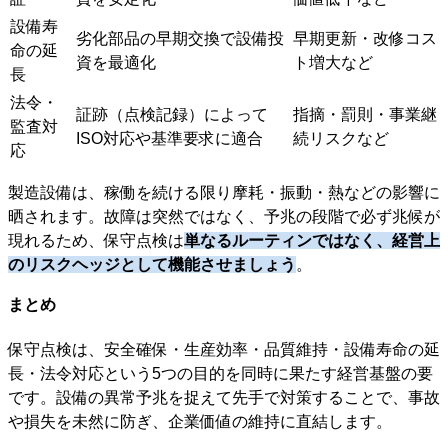
設備寿
劣化部品の早期交換で設備投
早期更新・改修コス
命の延
資を最適化
ト増大など
長
法令・
証跡（点検記録）によって
指摘・罰則・事業継
監査対
ISO対応や基準要求に適合
続リスクなど
応
製造設備は、稼働を続ける限り摩耗・振動・熱などの影響に
晒されます。故障は突然ではなく、予兆の段階で必ず兆候が
現れるため、保守点検は
単なるルーティンではなく、経営上
のリスクヘッジとして機能させましょう
。
まとめ
保守点検は、安全確保・生産効率・品質維持・設備寿命の延
長・法令対応という5つの目的を同時に果たす経営基盤の要
です。設備の異常予兆を捉えて先手で対策することで、事故
や損失を未然に防ぎ、企業価値の維持に直結します。