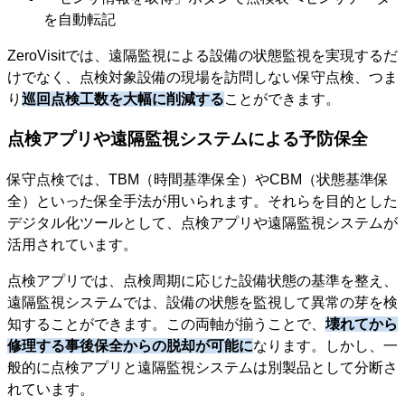
を自動転記
ZeroVisitでは、遠隔監視による設備の状態監視を実現するだ
けでなく、点検対象設備の現場を訪問しない保守点検、つま
り
巡回点検工数を大幅に削減する
ことができます。
点検アプリや遠隔監視システムによる予防保全
保守点検では、TBM（時間基準保全）やCBM（状態基準保
全）といった保全手法が用いられます。それらを目的とした
デジタル化ツールとして、点検アプリや遠隔監視システムが
活用されています。
点検アプリでは、点検周期に応じた設備状態の基準を整え、
遠隔監視システムでは、設備の状態を監視して異常の芽を検
知することができます。この両軸が揃うことで、
壊れてから
修理する事後保全からの脱却が可能に
なります。しかし、一
般的に点検アプリと遠隔監視システムは別製品として分断さ
れています。