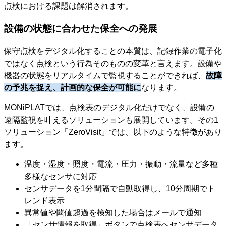
点検における課題は解消されます。
設備の状態に合わせた保全への発展
保守点検をデジタル化することの本質は、記録作業の電子化
ではなく点検という行為そのものの変革と言えます。設備や
機器の状態をリアルタイムで監視することができれば、
故障
の予兆を捉え、計画的な保全が可能に
なります。
MONiPLATでは、点検表のデジタル化だけでなく、設備の
遠隔監視を叶えるソリューションも展開しています。その1
ソリューション「ZeroVisit」では、以下のような特徴があり
ます。
温度・湿度・照度・電流・圧力・振動・流量など多種
多様なセンサに対応
センサデータを1分間隔で自動取得し、10分周期でト
レンド表示
異常値や閾値超過を検知した場合はメールで通知
「センサ情報を取得」ボタンで点検表へセンサデータ