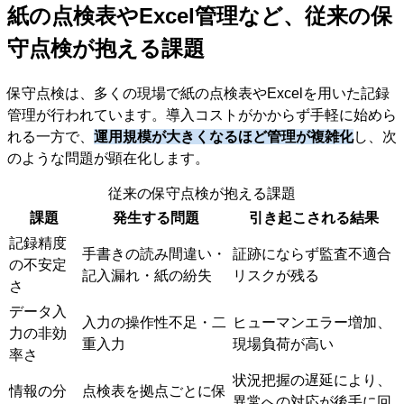
紙の点検表やExcel管理など、従来の保
守点検が抱える課題
保守点検は、多くの現場で紙の点検表やExcelを用いた記録
管理が行われています。導入コストがかからず手軽に始めら
れる一方で、
運用規模が大きくなるほど管理が複雑化
し、次
のような問題が顕在化します。
従来の保守点検が抱える課題
課題
発生する問題
引き起こされる結果
記録精度
手書きの読み間違い・
証跡にならず監査不適合
の不安定
記入漏れ・紙の紛失
リスクが残る
さ
データ入
入力の操作性不足・二
ヒューマンエラー増加、
力の非効
重入力
現場負荷が高い
率さ
状況把握の遅延により、
情報の分
点検表を拠点ごとに保
異常への対応が後手に回