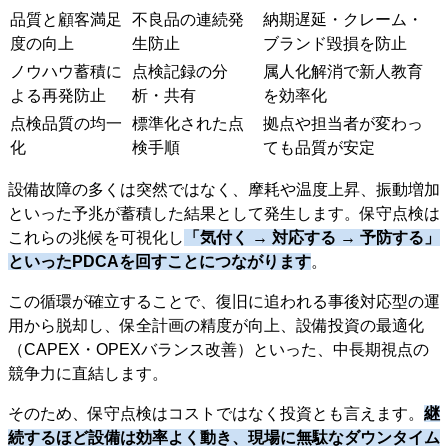
品質と顧客満足
不良品の連続発
納期遅延・クレーム・
度の向上
生防止
ブランド毀損を防止
ノウハウ蓄積に
点検記録の分
属人化解消で新人教育
よる再発防止
析・共有
を効率化
点検品質の均一
標準化された点
拠点や担当者が変わっ
化
検手順
ても品質が安定
設備故障の多くは突然ではなく、摩耗や温度上昇、振動増加
といった予兆が蓄積した結果として発生します。保守点検は
これらの兆候を可視化し
「気付く → 対応する → 予防する」
といったPDCAを回すことにつながります
。
この循環が確立することで、復旧に追われる事後対応型の運
用から脱却し、保全計画の精度が向上、設備投資の最適化
（CAPEX・OPEXバランス改善）といった、中長期視点の
競争力に直結します。
そのため、保守点検はコストではなく投資とも言えます。
継
続するほど設備は効率よく動き、現場に無駄なダウンタイム