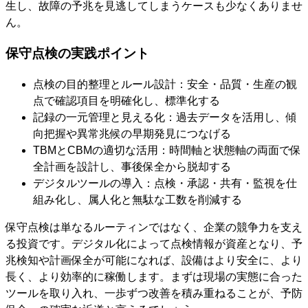
生し、故障の予兆を見逃してしまうケースも少なくありませ
ん。
保守点検の実践ポイント
点検の目的整理とルール設計：安全・品質・生産の観
点で確認項目を明確化し、標準化する
記録の一元管理と見える化：過去データを活用し、傾
向把握や異常兆候の早期発見につなげる
TBMとCBMの適切な活用：時間軸と状態軸の両面で保
全計画を設計し、事後保全から脱却する
デジタルツールの導入：点検・承認・共有・監視を仕
組み化し、属人化と無駄な工数を削減する
保守点検は単なるルーティンではなく、企業の競争力を支え
る投資です。デジタル化によって点検情報が資産となり、予
兆検知や計画保全が可能になれば、設備はより安全に、より
長く、より効率的に稼働します。まずは現場の実態に合った
ツールを取り入れ、一歩ずつ改善を積み重ねることが、予防