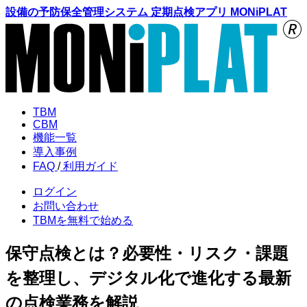
設備の予防保全管理システム 定期点検アプリ MONiPLAT
TBM
CBM
機能
一覧
導入
事例
FAQ
/
利用
ガイド
ログイン
お問い合わせ
TBMを
無料で始める
保守点検とは？必要性・リスク・課題
を整理し、デジタル化で進化する最新
の点検業務を解説