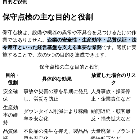
目的と役割
保守点検の主な目的と役割
保守点検は、設備や機器の異常や不具合を見つけるだけの作
業ではありません。
企業の安全性・生産効率・品質保証・法
令遵守といった経営基盤を支える重要な業務
です。適切に実
施することで、次の5つの目的を達成できます。
保守点検の主な目的と役割
目的・
放置した場合のリス
具体的な効果
役割
ク
安全確
事故や災害の芽を早期に発見
人身事故・操業停
保
し、労災を防止
止・企業責任など
生産効
ダウンタイム削減により稼働
納期遅延・顧客離
率の維
率を安定化
反・損失拡大など
持
品質保
不良品の発生を抑え、製品品
大量廃棄・ブランド
証
質を安定化
価値低下など