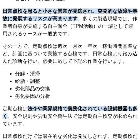
日常点検を怠ると小さな異常が見逃され、突発的な故障や事
故に発展するリスクが高まります
。多くの製造現場では、作
業者自身が実施する自主保全（TPM活動）の一環として運
用されるケースが一般的です。
その一方で、定期点検は週次・月次・年次・稼働時間基準な
ど、計画に基づいて実施する点検です。日常点検より踏み込
んだ診断を行い、必要に応じて下記の作業を行います。
分解・清掃
給脂・調整
劣化部品の交換
劣化要因の分析
定期点検は
法令や業界規格で義務化されている設備機器も多
く
、安全規則や労働安全衛生法では定期自主検査が求められ
ています。
日常点検だけでは潜在的な劣化は発見しきれず、定期点検だ