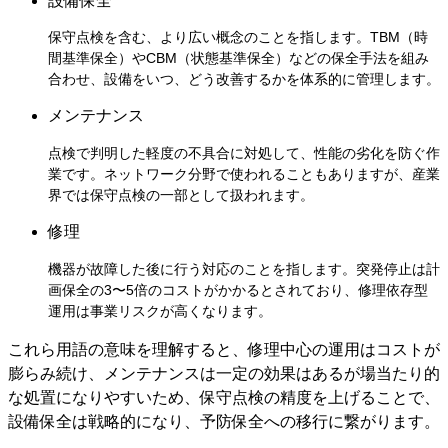
設備保全
保守点検を含む、より広い概念のことを指します。TBM（時
間基準保全）やCBM（状態基準保全）などの保全手法を組み
合わせ、設備をいつ、どう改善するかを体系的に管理します。
メンテナンス
点検で判明した軽度の不具合に対処して、性能の劣化を防ぐ作
業です。ネットワーク分野で使われることもありますが、産業
界では保守点検の一部として扱われます。
修理
機器が故障した後に行う対応のことを指します。突発停止は計
画保全の3〜5倍のコストがかかるとされており、修理依存型
運用は事業リスクが高くなります。
これら用語の意味を理解すると、修理中心の運用はコストが
膨らみ続け、メンテナンスは一定の効果はあるが場当たり的
な処置になりやすいため、保守点検の精度を上げることで、
設備保全は戦略的になり、予防保全への移行に繋がります。