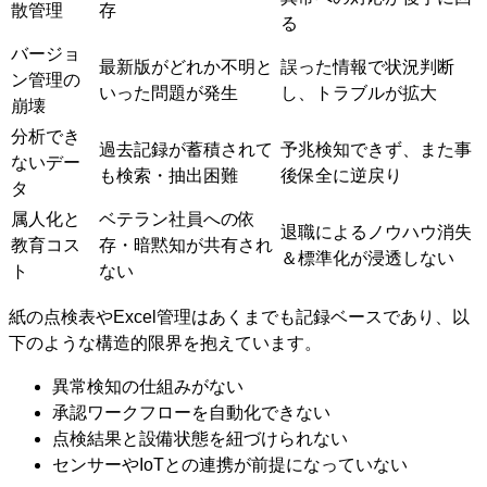
散管理
存
る
バージョ
最新版がどれか不明と
誤った情報で状況判断
ン管理の
いった問題が発生
し、トラブルが拡大
崩壊
分析でき
過去記録が蓄積されて
予兆検知できず、また事
ないデー
も検索・抽出困難
後保全に逆戻り
タ
属人化と
ベテラン社員への依
退職によるノウハウ消失
教育コス
存・暗黙知が共有され
＆標準化が浸透しない
ト
ない
紙の点検表やExcel管理はあくまでも記録ベースであり、以
下のような構造的限界を抱えています。
異常検知の仕組みがない
承認ワークフローを自動化できない
点検結果と設備状態を紐づけられない
センサーやIoTとの連携が前提になっていない