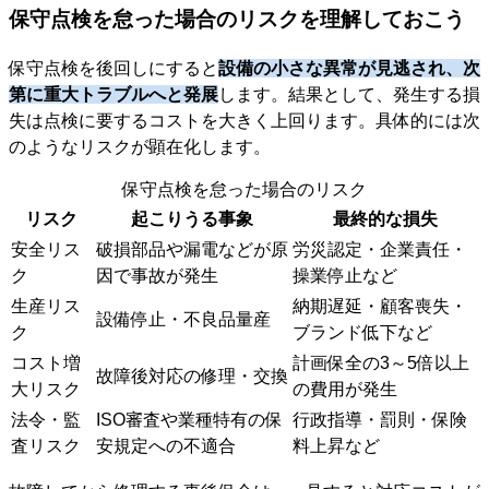
保守点検を怠った場合のリスクを理解しておこう
保守点検を後回しにすると
設備の小さな異常が見逃され、次
第に重大トラブルへと発展
します。結果として、発生する損
失は点検に要するコストを大きく上回ります。具体的には次
のようなリスクが顕在化します。
保守点検を怠った場合のリスク
リスク
起こりうる事象
最終的な損失
安全リス
破損部品や漏電などが原
労災認定・企業責任・
ク
因で事故が発生
操業停止など
生産リス
納期遅延・顧客喪失・
設備停止・不良品量産
ク
ブランド低下など
コスト増
計画保全の3～5倍以上
故障後対応の修理・交換
大リスク
の費用が発生
法令・監
ISO審査や業種特有の保
行政指導・罰則・保険
査リスク
安規定への不適合
料上昇など