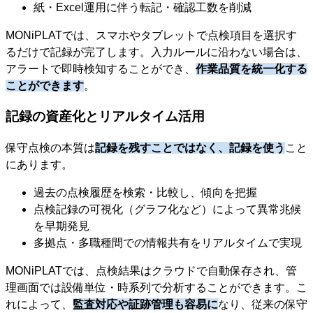
紙・Excel運用に伴う転記・確認工数を削減
MONiPLATでは、スマホやタブレットで点検項目を選択す
るだけで記録が完了します。入力ルールに沿わない場合は、
アラートで即時検知することができ、
作業品質を統一化する
ことができます
。
記録の資産化とリアルタイム活用
保守点検の本質は
記録を残すことではなく、記録を使う
こと
にあります。
過去の点検履歴を検索・比較し、傾向を把握
点検記録の可視化（グラフ化など）によって異常兆候
を早期発見
多拠点・多職種間での情報共有をリアルタイムで実現
MONiPLATでは、点検結果はクラウドで自動保存され、管
理画面では設備単位・時系列で分析することができます。こ
れによって、
監査対応や証跡管理も容易に
なり、従来の保守