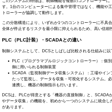
このシステムの特徴は、制御機能を複数のコントローラーに
す。1台のコンピューターによる集中管理ではなく、機能や
トローラーが協調して動作します。
この分散構造により、いずれか1つのコントローラーに不具
全体が停止するリスクを最小限に抑えられるため、高い信頼
PLC（PLC計装）・SCADAとの違い
制御システムとして、DCSとしばしば比較される仕組みに以
PLC（プログラマブルロジックコントローラー）：個
御に用いられる制御装置
SCADA（監視制御データ収集システム）：工場やイン
たって監視し、データを収集・可視化するシステム。必
連携し、機器の制御指示も行います。
DCSは、PLCが得意とする「機器の直接制御」と、SCAD
やデータ収集」の機能を、初めから一つのシステムに統合し
があります。