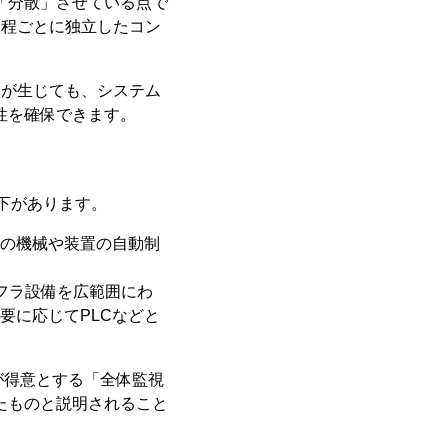
「分散」させている点で
工程ごとに独立したコン
合が生じても、システム
性を確保できます。
下があります。
別の機械や装置の自動制
フラ設備を広範囲にわ
要に応じてPLCなどと
Aが得意とする「全体監視
たものと説明されること