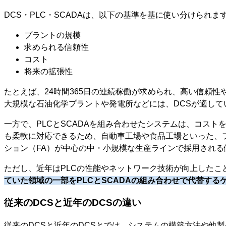
DCS・PLC・SCADAは、以下の基準を基に使い分けられま
プラントの規模
求められる信頼性
コスト
将来の拡張性
たとえば、24時間365日の連続稼働が求められ、高い信頼性
大規模な石油化学プラントや発電所などには、DCSが適して
一方で、PLCとSCADAを組み合わせたシステムは、コスト
も柔軟に対応できるため、自動車工場や食品工場といった、
ション（FA）が中心の中・小規模な生産ラインで採用される
ただし、近年はPLCの性能やネットワーク技術が向上したこ
ていた領域の一部をPLCとSCADAの組み合わせで代替する
従来のDCSと近年のDCSの違い
従来のDCSと近年のDCSとでは、システムの構築方法や他