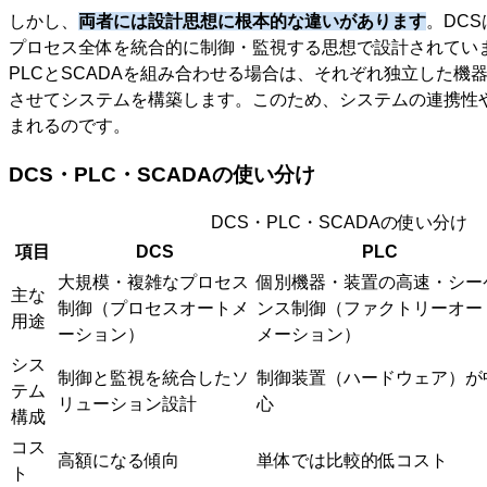
しかし、
両者には設計思想に根本的な違いがあります
。DC
プロセス全体を統合的に制御・監視する思想で設計されてい
PLCとSCADAを組み合わせる場合は、それぞれ独立した機
させてシステムを構築します。このため、システムの連携性
まれるのです。
DCS・PLC・SCADAの使い分け
DCS・PLC・SCADAの使い分け
項目
DCS
PLC
大規模・複雑なプロセス
個別機器・装置の高速・シー
主な
制御（プロセスオートメ
ンス制御（ファクトリーオー
用途
ーション）
メーション）
シス
制御と監視を統合したソ
制御装置（ハードウェア）が
テム
リューション設計
心
構成
コス
高額になる傾向
単体では比較的低コスト
ト