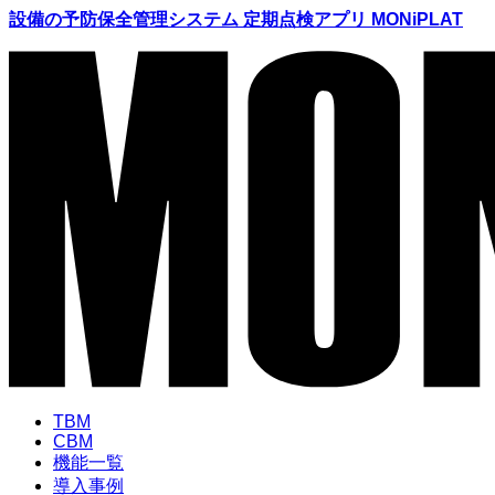
設備の予防保全管理システム 定期点検アプリ MONiPLAT
TBM
CBM
機能
一覧
導入
事例