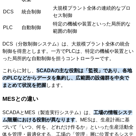
大規模プラント全体の連続的なプロ
DCS
統合制御
セス制御
特定の機械や装置といった局所的な
PLC
自動制御
範囲の制御
DCS（分散制御システム）は、大規模プラント全体の統合
制御を得意とします。一方でPLCは、特定の機械や装置とい
った局所的な自動制御を担うコントローラーです。
これらに対し、
SCADAの主な役割は「監視」であり、各地
のPLCなどからデータを集約し、広範囲の設備群を中央で
まとめて状況を把握
します。
MESとの違い
SCADAとMES（製造実行システム）は、
工場の情報システ
ム階層における役割が異なります
。MESは、生産計画に基
づいて「いつ、何を、どれだけ作るか」といった生産活動全
体を管理・最適化する、工場の「管理」層に位置するシステ