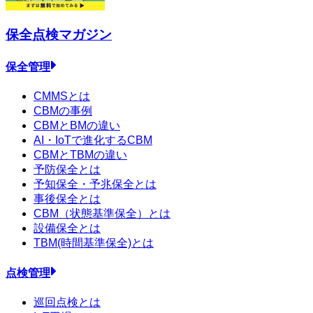
保全点検
マガジン
保全管理
CMMSとは
CBMの事例
CBMとBMの違い
AI・IoTで進化するCBM
CBMとTBMの違い
予防保全とは
予知保全・予兆保全とは
事後保全とは
CBM（状態基準保全）とは
設備保全とは
TBM(時間基準保全)とは
点検管理
巡回点検とは