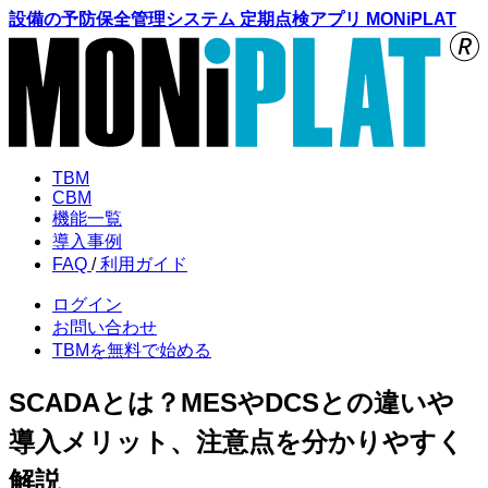
設備の予防保全管理システム 定期点検アプリ MONiPLAT
TBM
CBM
機能
一覧
導入
事例
FAQ
/
利用
ガイド
ログイン
お問い合わせ
TBMを
無料で始める
SCADAとは？MESやDCSとの違いや
導入メリット、注意点を分かりやすく
解説