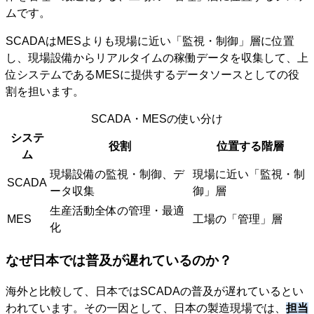
ムです。
SCADAはMESよりも現場に近い「監視・制御」層に位置
し、現場設備からリアルタイムの稼働データを収集して、上
位システムであるMESに提供するデータソースとしての役
割を担います。
SCADA・MESの使い分け
システ
役割
位置する階層
ム
現場設備の監視・制御、デ
現場に近い「監視・制
SCADA
ータ収集
御」層
生産活動全体の管理・最適
MES
工場の「管理」層
化
なぜ日本では普及が遅れているのか？
海外と比較して、日本ではSCADAの普及が遅れているとい
われています。その一因として、日本の製造現場では、
担当