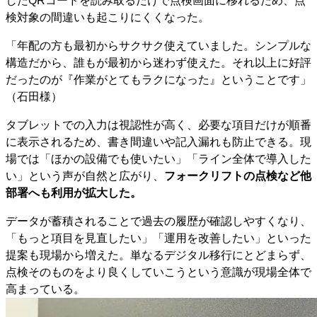
したQRコードを読み取るだけで点検画面に移れるため、点
検対象の間違いも起こりにくくなった。
「年配の方も最初からサクサク使えていました。シンプルな
構造だから、誰もが最初から迷わず使えた。それ以上に好評
だったのが『作業がとてもラクになった』ということです」
（石田様）
タブレットでの入力は視認性が高く、必要な項目だけが順番
に表示されるため、書き間違いや記入漏れも防止できる。現
場では「ほかの設備でも使いたい」「ライン全体で導入した
い」という声が自然と広がり、
フォークリフトの点検など他
部署へも利用が拡大した。
データが蓄積されることで過去の履歴が確認しやすくなり、
「もっと項目を見直したい」「運用を改善したい」といった
提案も現場から増えた。単なるデジタル移行にとどまらず、
点検そのものをより良くしていこうという意識が現場全体で
高まっている。