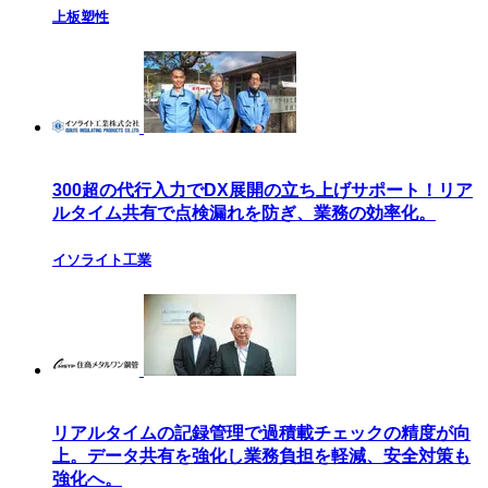
上板塑性
300超の代行入力でDX展開の立ち上げサポート！リア
ルタイム共有で点検漏れを防ぎ、業務の効率化。
イソライト工業
リアルタイムの記録管理で過積載チェックの精度が向
上。データ共有を強化し業務負担を軽減、安全対策も
強化へ。