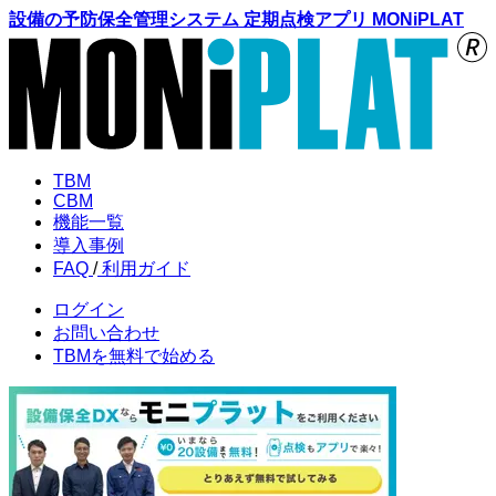
設備の予防保全管理システム 定期点検アプリ MONiPLAT
TBM
CBM
機能
一覧
導入
事例
FAQ
/
利用
ガイド
ログイン
お問い合わせ
TBMを
無料で始める