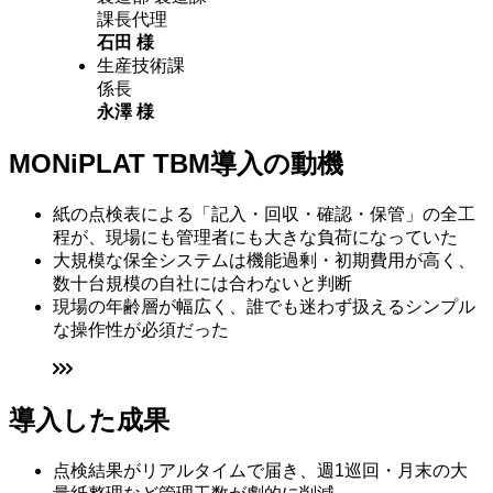
課長代理
石田 様
生産技術課
係長
永澤 様
MONiPLAT TBM導入の動機
紙の点検表による「記入・回収・確認・保管」の全工
程が、現場にも管理者にも大きな負荷になっていた
大規模な保全システムは機能過剰・初期費用が高く、
数十台規模の自社には合わないと判断
現場の年齢層が幅広く、誰でも迷わず扱えるシンプル
な操作性が必須だった
導入した成果
点検結果がリアルタイムで届き、週1巡回・月末の大