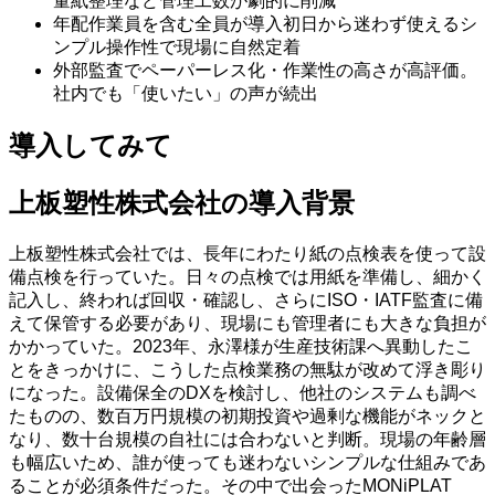
量紙整理など管理工数が劇的に削減
年配作業員を含む全員が導入初日から迷わず使えるシ
ンプル操作性で現場に自然定着
外部監査でペーパーレス化・作業性の高さが高評価。
社内でも「使いたい」の声が続出
導入してみて
上板塑性株式会社
の導入背景
上板塑性株式会社では、長年にわたり紙の点検表を使って設
備点検を行っていた。日々の点検では用紙を準備し、細かく
記入し、終われば回収・確認し、さらにISO・IATF監査に備
えて保管する必要があり、現場にも管理者にも大きな負担が
かかっていた。2023年、永澤様が生産技術課へ異動したこ
とをきっかけに、こうした点検業務の無駄が改めて浮き彫り
になった。設備保全のDXを検討し、他社のシステムも調べ
たものの、数百万円規模の初期投資や過剰な機能がネックと
なり、数十台規模の自社には合わないと判断。現場の年齢層
も幅広いため、誰が使っても迷わないシンプルな仕組みであ
ることが必須条件だった。その中で出会ったMONiPLAT