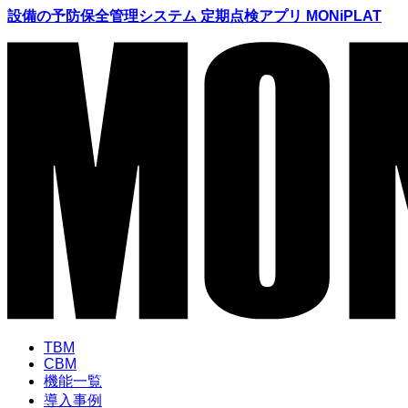
設備の予防保全管理システム 定期点検アプリ MONiPLAT
TBM
CBM
機能
一覧
導入
事例