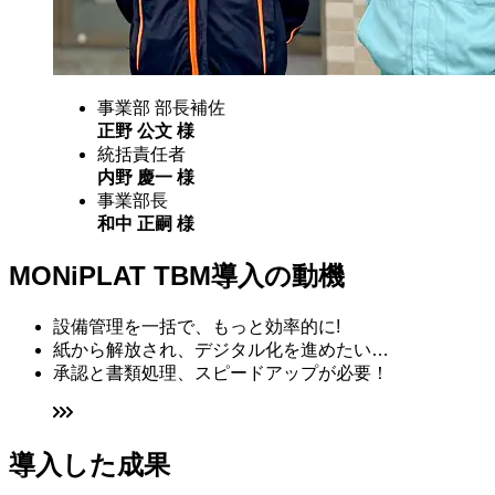
事業部 部長補佐
正野 公文 様
統括責任者
内野 慶一 様
事業部長
和中 正嗣 様
MONiPLAT TBM導入の動機
設備管理を一括で、もっと効率的に!
紙から解放され、デジタル化を進めたい…
承認と書類処理、スピードアップが必要！
導入した成果