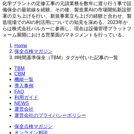
化学プラントの定修工事の元請業務を数年に渡り行う事で設
備保全の最前線を経験。その後、製造業AIの市場開拓新設部
署の立ち上げを行い、新規事業立ち上げの経験と合わせ、製
造現場でのAIの利活用についての知見を深める。2023年か
らは株式会社バルカーに参画し、現在は設備管理プラットフ
ォーム展開における営業面のマネジメントを行っている。
Home
保全点検マガジン
#時間基準保全（TBM）タグが付いた記事の一覧
TBM
CBM
機能一覧
導入事例
FAQ
利用ガイド
NEWS
運営会社
運営会社のプライバシーポリシー
保全点検マガジン
オンライン相談