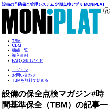
設備の予防保全管理システム 定期点検アプリ MONiPLAT
TBM
CBM
機能
一覧
導入
事例
FAQ
/
利用
ガイド
ログイン
お問い合わせ
TBMを
無料で始める
設備の
保全点検マガジン
#時
間基準保全（TBM）
の記事一